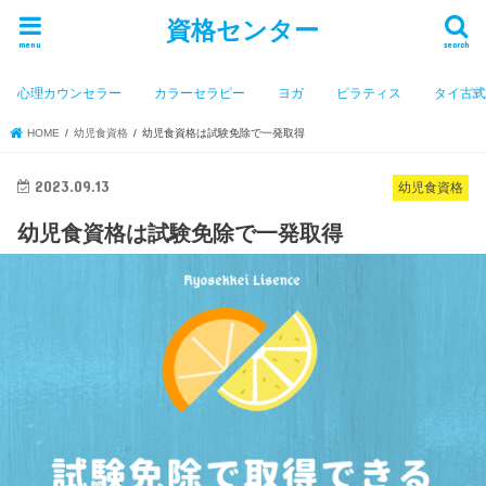
資格センター
menu
search
心理カウンセラー
カラーセラピー
ヨガ
ピラティス
タイ古
HOME
幼児食資格
幼児食資格は試験免除で一発取得
2023.09.13
幼児食資格
幼児食資格は試験免除で一発取得