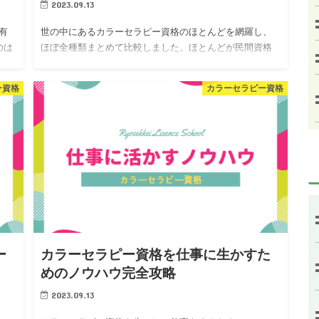
2023.09.13
有
世の中にあるカラーセラピー資格のほとんどを網羅し、
のは
ほぼ全種類まとめて比較しました。ほとんどが民間資格
ラ
ですが、きちんと実力を身につけて、現場経験をつんで
し
いければどの資格でもプロを目指せます。資格はたくさ
ー資格
カラーセラピー資格
ん持っていたほうが良…
ー
カラーセラピー資格を仕事に生かすた
めのノウハウ完全攻略
2023.09.13