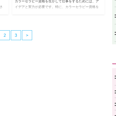
カラーセラピー資格を生かして仕事をするためには、ア
さ
イデアと実力が必要です。特に、カラーセラピー資格を
初
他の分野にも生かすスキルが必要です。ここでは、そん
グ
な仕事に生かせるアイデアをこっそり極秘で公開しま
す。ここにある方法でカ…
2
3
>