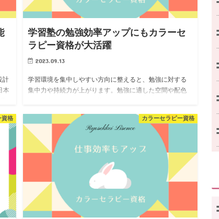
能
学習塾の勉強効率アップにもカラーセ
ラピー資格が大活躍
2023.09.13
設計
学習環境を集中しやすい方向に整えると、勉強に対する
日本
集中力や持続力が上がります。勉強に適した空間や配色
系
などを実現するための知識は、カラーセラピーを学ぶこ
て
とで身につきます。自身の学習やお子様の学習環境、学
ー資格
カラーセラピー資格
習机回りを調えたい方…