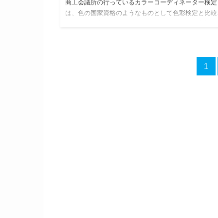
商工会議所の行っているカラーコーディネーター検定
は、色の国家資格のようなものとして色彩検定と比較
れることが多いです。カラーコーディネーター資格は
心者には難しいですが、諒設計アーキテクトラーニン
のカラーセラピー資格は…
1