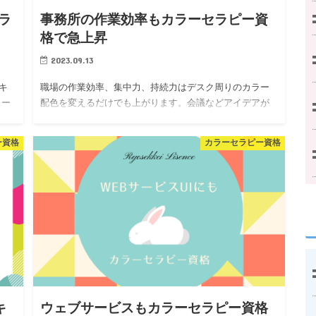
ラ
事務所の作業効率もカラーセラピー資
格で急上昇
2023.09.13
キ
職場の作業効率、集中力、持続力はデスク周りのカラー
ラー
配色を変えるだけでも上がります。会議などアイデアが
必要な場面では黄色を増やし、円滑にコミュニケーショ
あ
ンを取るために水色を取り入れるなど、直接は関係なさ
ー資格
カラーセラピー資格
そうに思える模様替え…
キ
ウェブサービスもカラーセラピー資格