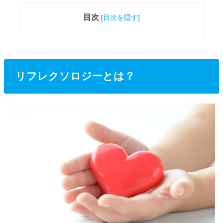
目次
[
目次を隠す
]
リフレクソロジーとは？