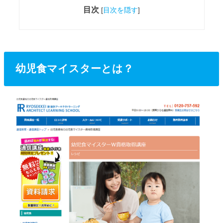
目次
[
目次を隠す
]
幼児食マイスターとは？