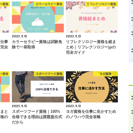
ー資格
カラーセラピー資格
リフレクソロジー資格
2023.9.13
2023.9.13
を仕事
カラーセラピー資格は試験免
リフレクソロジー資格を総ま
ウ完全
除で一発取得
とめ｜リフレクソロジーjpの
完全ガイド
ー資格
スポーツフード資格
ヨガ資格
2023.9.13
2023.9.13
総まと
スポーツフード資格｜100%
ヨガ資格を仕事に生かすため
資格の
合格できる理由は課題提出式
のノウハウ完全攻略
だから