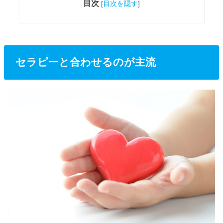
目次
[
目次を隠す
]
セラピーと合わせるのが主流