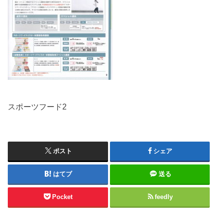
スポーツフード2
ポスト
シェア
はてブ
送る
Pocket
feedly