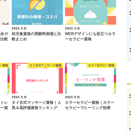
2023.9.13
2023.9.13
完全ガ
幼児食資格の受験料相場と比
WEBデザインにも役立つカラ
・比較
較まとめ
ーセラピー資格
ー資格
タイ古式マッサージ資格
カラーセラピー資格
2023.9.13
2023.9.13
ストレ
タイ古式マッサージ資格｜人
カラーセラピー資格｜カラー
ピー資
気＆高評価資格ランキング
セラピーでヒーリング効果