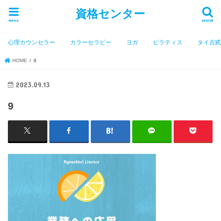
資格センター
menu
search
心理カウンセラー
カラーセラピー
ヨガ
ピラティス
タイ古
HOME
9
2023.09.13
9