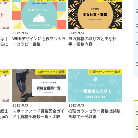
2023.9.13
2023.9.13
とは｜
WEBデザインにも役立つカラ
ヨガ資格の取り方と主な仕
なるに
ーセラピー資格
事・業務内容
ー資格
スポーツフード資格
心理カウンセラー資格
2023.9.13
2023.9.13
を総ま
スポーツフード資格完全ガイ
心理カウンセラー資格は試験
jpの
ド｜資格全種類一覧・比較
免除で一発取得