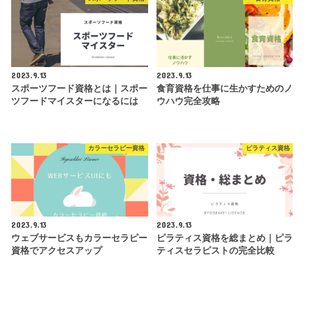
2023.9.13
2023.9.13
スポーツフード資格とは｜スポー
食育資格を仕事に生かすためのノ
ツフードマイスターになるには
ウハウ完全攻略
カラーセラピー資格
ピラティス資格
2023.9.13
2023.9.13
ウェブサービスもカラーセラピー
ピラティス資格を総まとめ｜ピラ
資格でアクセスアップ
ティスセラピストの完全比較