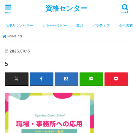
資格センター
menu
search
心理カウンセラー
カラーセラピー
ヨガ
ピラティス
タイ古
HOME
5
2023.09.13
5