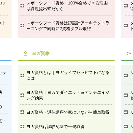
のノ
スポーツフード資格｜100%合格できる理由
は課題提出式だから
スト
スポーツフード資格は諒設計アーキテクトラ
ーニングで同時に2資格ダブル取得
ヨガ資格
セラ
ヨガ資格とは｜ヨガライフセラピストになる
には
法
ヨガ資格｜ヨガでダイエット＆アンチエイジ
ング効果
め
ヨガ資格・通信講座で家にいながら簡単取得
度・
ヨガ資格は試験免除で一発取得