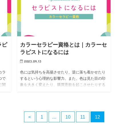
ラピ
カラーセラピー資格とは｜カラーセ
ラピストになるには
2023.09.13
カラ
色には気持ちを高揚させたり、逆に落ち着かせたり
つで
するという心理的な影響力、また、色は見た目の印
に関
象を大きく変えたり、購買意欲を起こさせたりする
」取
力がありますが、色を使った職業が「カラーセラピ
ー」であり、それに従事する方の事を「…
<
1
…
10
11
12