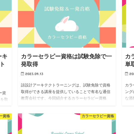
ーキ
カラーセラピー資格は試験免除で一
カ
ト
発取得
単
2023.09.13
20
諒設計アーキテクトラーニングは、試験免除で資格
カラ
取得ができる講座を提供していることで有名な通信
ング
ー資
教育会社です。今回紹介するカラーセラピー資格
な添
格を取
も、スペシャル講座を受講することで試験免除とな
なサ
書に
り、3資格を同時取得できます。このスペ…
進め
りま
ー資格
カラーセラピー資格