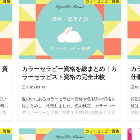
ー資格
カラーセラピー資格
・資
カラーセラピー資格を総まとめ｜カ
カ
ラーセラピスト資格の完全比較
仕
2023.09.13
20
てい
世の中にあるカラーセラピー資格や色彩系の資格を
諒設
同時に
総まとめし、比較しました。色彩検定、カラーコー
格は
ける
ディネーターなど色に関係する資格は複数あります
取得
キテ
ので、どの資格が本当にあなたのステップアップに
ので
役立つか、よく検討してから取得してみ…
をし
ー資格
カラーセラピー資格